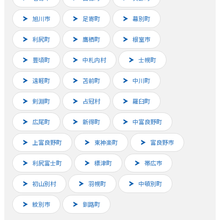
旭川市
足寄町
幕別町
利尻町
鷹栖町
根室市
豊頃町
中札内村
士幌町
遠軽町
苫前町
中川町
剣淵町
占冠村
羅臼町
広尾町
新得町
中富良野町
上富良野町
東神楽町
富良野市
利尻富士町
標津町
帯広市
初山別村
羽幌町
中頓別町
紋別市
釧路町