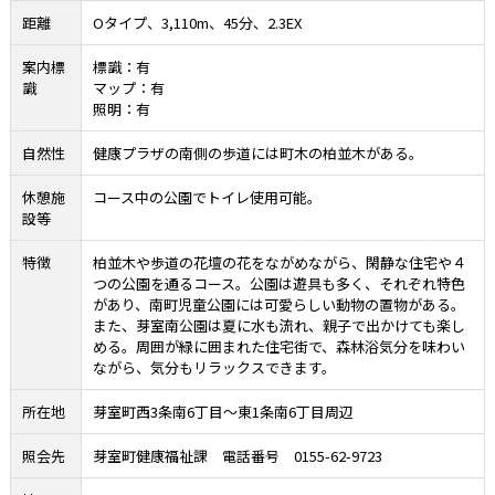
距離
Oタイプ、3,110m、45分、2.3EX
案内標
標識：有
識
マップ：有
照明：有
自然性
健康プラザの南側の歩道には町木の柏並木がある。
休憩施
コース中の公園でトイレ使用可能。
設等
特徴
柏並木や歩道の花壇の花をながめながら、閑静な住宅や４
つの公園を通るコース。公園は遊具も多く、それぞれ特色
があり、南町児童公園には可愛らしい動物の置物がある。
また、芽室南公園は夏に水も流れ、親子で出かけても楽し
める。周囲が緑に囲まれた住宅街で、森林浴気分を味わい
ながら、気分もリラックスできます。
所在地
芽室町西3条南6丁目～東1条南6丁目周辺
照会先
芽室町健康福祉課 電話番号 0155-62-9723