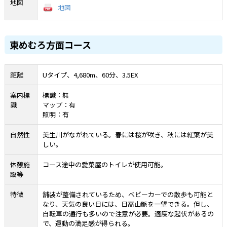
地図
地図
東めむろ方面コース
距離
Uタイプ、4,680m、60分、3.5EX
案内標
標識：無
識
マップ：有
照明：有
自然性
美生川がながれている。春には桜が咲き、秋には紅葉が美
しい。
休憩施
コース途中の愛菜屋のトイレが使用可能。
設等
特徴
舗装が整備されているため、ベビーカーでの散歩も可能と
なり、天気の良い日には、日高山脈を一望できる。但し、
自転車の通行も多いので注意が必要。適度な起伏があるの
で、運動の満足感が得られる。