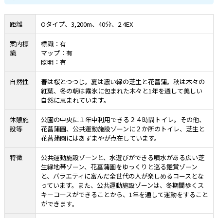
距離
Oタイプ、3,200m、40分、2.4EX
案内標
標識：有
識
マップ：有
照明：有
自然性
春は桜とつつじ。夏は濃い緑の芝生と花菖蒲。秋は木々の
紅葉、冬の朝は霧氷に包まれた木々と1年を通して美しい
自然に恵まれています。
休憩施
公園の中央に１年中利用できる２４時間トイレ。その他、
設等
花菖蒲園、公共運動施設ゾーンに２か所のトイレ、芝生と
花菖蒲園にはあずまやが点在しています。
特徴
公共運動施設ゾーンと、水遊びができる噴水がある広い芝
生緑地帯ゾーン、花菖蒲園をゆっくりと巡る鑑賞ゾーン
と、バラエティに富んだ全世代の人が楽しめるコースとな
っています。また、公共運動施設ゾーンは、冬期間歩くス
キーコースができることから、1年を通して運動をすること
ができます。