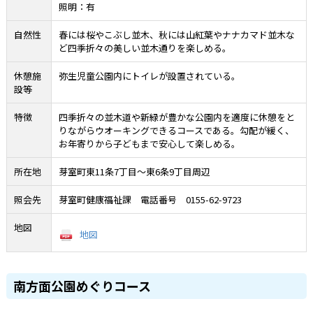
照明：有
自然性
春には桜やこぶし並木、秋には山紅葉やナナカマド並木な
ど四季折々の美しい並木通りを楽しめる。
休憩施
弥生児童公園内にトイレが設置されている。
設等
特徴
四季折々の並木道や新緑が豊かな公園内を適度に休憩をと
りながらウオーキングできるコースである。勾配が緩く、
お年寄りから子どもまで安心して楽しめる。
所在地
芽室町東11条7丁目～東6条9丁目周辺
照会先
芽室町健康福祉課 電話番号 0155-62-9723
地図
地図
南方面公園めぐりコース