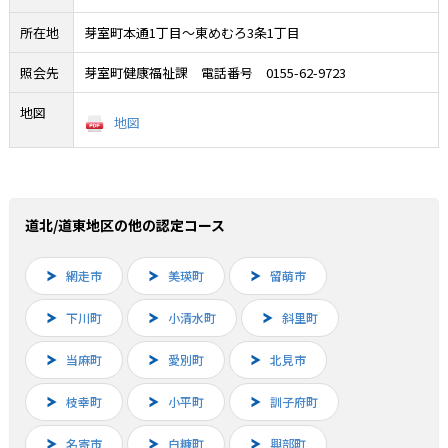
所在地
芽室町本通1丁目～東めむろ3条1丁目
照会先
芽室町健康福祉課 電話番号 0155-62-9723
地図
地図
道北/道東地区の他の認定コース
網走市
美瑛町
留萌市
下川町
小清水町
斜里町
当麻町
愛別町
北見市
枝幸町
小平町
訓子府町
名寄市
白糠町
興部町