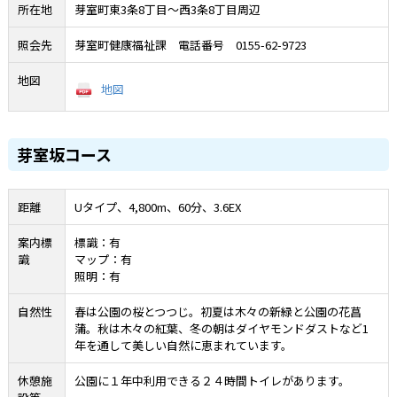
所在地
芽室町東3条8丁目～西3条8丁目周辺
照会先
芽室町健康福祉課 電話番号 0155-62-9723
地図
地図
芽室坂コース
距離
Uタイプ、4,800m、60分、3.6EX
案内標
標識：有
識
マップ：有
照明：有
自然性
春は公園の桜とつつじ。初夏は木々の新緑と公園の花菖
蒲。秋は木々の紅葉、冬の朝はダイヤモンドダストなど1
年を通して美しい自然に恵まれています。
休憩施
公園に１年中利用できる２４時間トイレがあります。