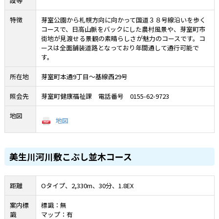
設等
特徴
芽室公園から札幌方向に向かって国道３８号線沿いを歩く
コースで、日高山脈をバックにした農村風景や、芽室町市
街地が見渡せる景観の素晴らしさが魅力のコースです。コ
ースは全面舗装道路となっており年間通して通行可能で
す。
所在地
芽室町本通9丁目～基線西29号
照会先
芽室町健康福祉課 電話番号 0155-62-9723
地図
地図
美生川河川敷こぶし並木コース
距離
Oタイプ、2,330m、30分、1.8EX
案内標
標識：無
識
マップ：有