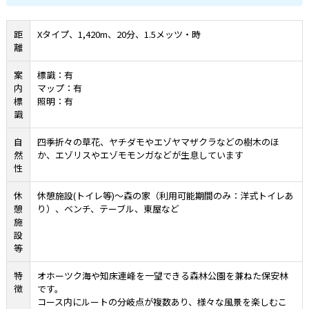
距
Xタイプ、1,420m、20分、1.5メッツ・時
離
案
標識：有
内
マップ：有
標
照明：有
識
自
四季折々の草花、ヤチダモやエゾヤマザクラなどの樹木のほ
然
か、エゾリスやエゾモモンガなどが生息しています
性
休
休憩施設
(
トイレ等
)
〜森の家（利用可能期間のみ：洋式トイレあ
憩
り）、ベンチ、テーブル、東屋など
施
設
等
特
オホーツク海や知床連峰を一望できる森林公園を兼ねた保安林
徴
です。
コース内にルートの分岐点が複数あり、様々な風景を楽しむこ