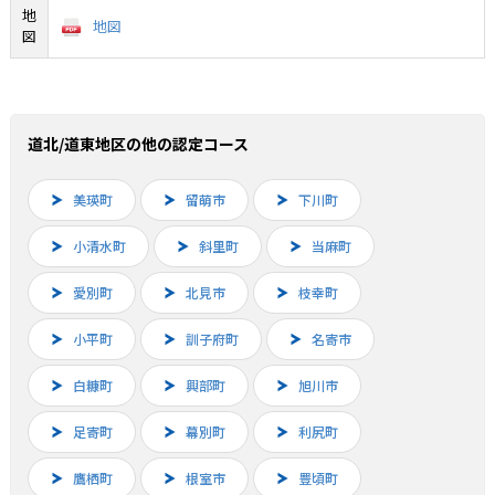
地
地図
図
道北/道東地区の他の認定コース
美瑛町
留萌市
下川町
小清水町
斜里町
当麻町
愛別町
北見市
枝幸町
小平町
訓子府町
名寄市
白糠町
興部町
旭川市
足寄町
幕別町
利尻町
鷹栖町
根室市
豊頃町