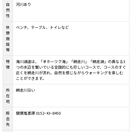
自
河川あり
然
性
休
ベンチ、テーブル、トイレなど
憩
施
設
等
特
海川湖道は、「オホーツク海」「網走川」「網走湖」の異なる
3
徴
つの水辺を繋いでいる全国的にも珍しいコースで、コースのすぐ
近くを網走川が流れ、自然を感じながらウォーキングを楽しむ
ことができます。
所
網走川沿い
在
地
照
健康推進課
0152−43−8450
会
先