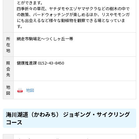
とができます。
四季折々の草花、ヤチダモやエゾヤマザクラなどの樹木の中で
の散策、バードウォッチングが楽しめるほか、リスやモモンガ
にも出会えるなど様々な動植物を観察できる場となっていま
す。
所
網走市駒場北〜つくしヶ丘一帯
在
地
照
健康推進課
0152−43−8450
会
先
地
地図
図
海川湖道（かわみち） ジョギング・サイクリング
コース