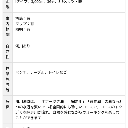
距
Iタイプ、3,000m、36分、3.9メッツ・時
離
案
標識：有
内
マップ：有
標
照明：有
識
自
河川あり
然
性
休
ベンチ、テーブル、トイレなど
憩
施
設
等
特
海川湖道は、「オホーツク海」「網走川」「網走湖」の異なる
3
徴
つの水辺を繋いでいる全国的にも珍しいコースで、コースのすぐ
近くを網走川が流れ、自然を感じながらウォーキングを楽しむ
ことができます