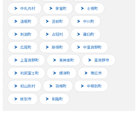
中札内村
芽室町
士幌町
遠軽町
苫前町
中川町
剣淵町
占冠村
羅臼町
広尾町
新得町
中富良野町
上富良野町
東神楽町
富良野市
利尻富士町
標津町
帯広市
初山別村
羽幌町
中頓別町
紋別市
釧路町