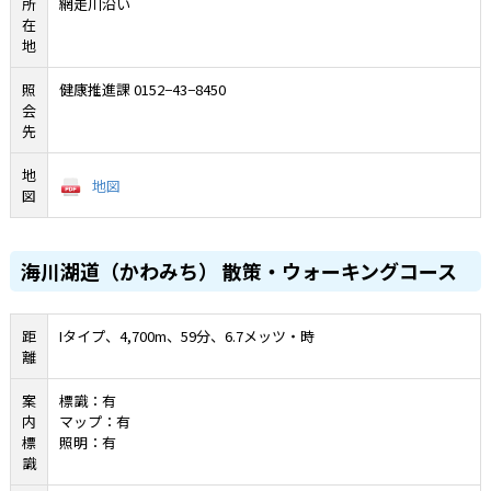
所
網走川沿い
在
地
照
健康推進課
0152−43−8450
会
先
地
地図
図
海川湖道（かわみち） 散策・ウォーキングコース
距
Iタイプ、4,700m、59分、6.7メッツ・時
離
案
標識：有
内
マップ：有
標
照明：有
識