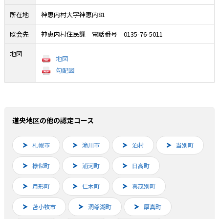
所在地
神恵内村大字神恵内81
照会先
神恵内村住民課 電話番号 0135-76-5011
地図
地図
勾配図
道央地区の他の認定コース
札幌市
滝川市
泊村
当別町
様似町
浦河町
日高町
月形町
仁木町
喜茂別町
苫小牧市
洞爺湖町
厚真町