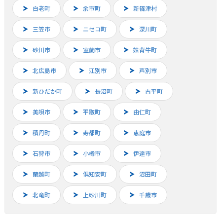
白老町
余市町
新篠津村
三笠市
ニセコ町
深川町
砂川市
室蘭市
妹背牛町
北広島市
江別市
芦別市
新ひだか町
長沼町
古平町
美唄市
平取町
由仁町
積丹町
寿都町
恵庭市
石狩市
小樽市
伊達市
蘭越町
倶知安町
沼田町
北竜町
上砂川町
千歳市