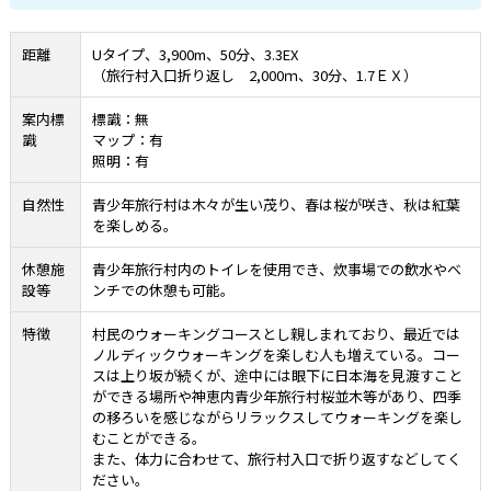
距離
Uタイプ、3,900m、50分、3.3EX
（旅行村入口折り返し 2,000ｍ、30分、1.7ＥＸ）
案内標
標識：無
識
マップ：有
照明：有
自然性
青少年旅行村は木々が生い茂り、春は桜が咲き、秋は紅葉
を楽しめる。
休憩施
青少年旅行村内のトイレを使用でき、炊事場での飲水やベ
設等
ンチでの休憩も可能。
特徴
村民のウォーキングコースとし親しまれており、最近では
ノルディックウォーキングを楽しむ人も増えている。コー
スは上り坂が続くが、途中には眼下に日本海を見渡すこと
ができる場所や神恵内青少年旅行村桜並木等があり、四季
の移ろいを感じながらリラックスしてウォーキングを楽し
むことができる。
また、体力に合わせて、旅行村入口で折り返すなどしてく
ださい。