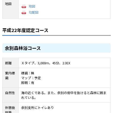
地図
地図
勾配図
平成22年度認定コース
余別森林浴コース
距離
Ｘタイプ、3,000ｍ、45分、2.3EX
案内標
標識：無
識
マップ：予定
照明：有
自然性
海の近くである。また、余別の街中を抜けると森林に囲ま
れている。
休憩施
余別支所にトイレあり
設等