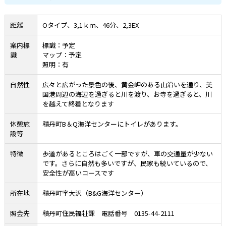
距離
Oタイプ、3,1ｋｍ、46分、2,3EX
案内標
標識：予定
識
マップ：予定
照明：有
自然性
広々と広がった景色の後、黄金岬のある山沿いを通り、美
国港周辺の海辺を過ぎると川を渡り、お寺を過ぎると、川
を越えて終着となります
休憩施
積丹町B＆Q海洋センターにトイレがあります。
設等
特徴
歩道があるところはごく一部ですが、車の交通量が少ない
です。さらに自然も多いですが、民家も続いているので、
安全性が高いコースです
所在地
積丹町字大沢（B&G海洋センター）
照会先
積丹町住民福祉課 電話番号 0135-44-2111