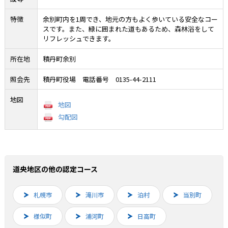
特徴
余別町内を1周でき、地元の方もよく歩いている安全なコー
スです。また、緑に囲まれた道もあるため、森林浴をして
リフレッシュできます。
所在地
積丹町余別
照会先
積丹町役場 電話番号 0135-44-2111
地図
地図
勾配図
道央地区の他の認定コース
札幌市
滝川市
泊村
当別町
様似町
浦河町
日高町