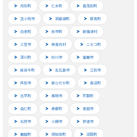
月形町
仁木町
喜茂別町
苫小牧市
洞爺湖町
厚真町
白老町
余市町
新篠津村
三笠市
神恵内村
ニセコ町
深川町
砂川市
室蘭市
妹背牛町
北広島市
江別市
芦別市
新ひだか町
長沼町
古平町
美唄市
平取町
由仁町
寿都町
恵庭市
石狩市
小樽市
伊達市
蘭越町
倶知安町
沼田町